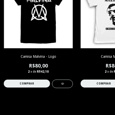
Camisa Malvina - Logo
Camisa M
R$80,00
R$8
2
x de
R$42,10
2
x de
COMPRAR
COMPRAR