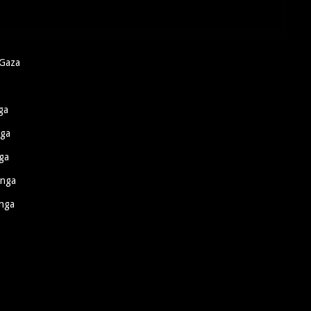
 Gaza
ga
nga
ga
anga
anga