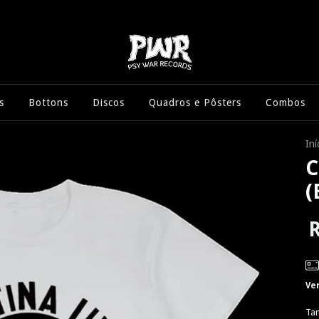
s
Bottons
Discos
Quadros e Pôsters
Combos
Iní
C
(
R
Ve
Ta