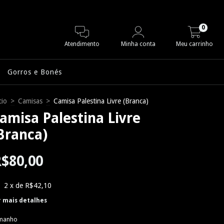
0
Atendimento
Minha conta
Meu carrinho
Gorros e Bonés
cio
>
Camisas
>
Camisa Palestina Livre (Branca)
amisa Palestina Livre
Branca)
$80,00
2
x de
R$42,10
r mais detalhes
manho