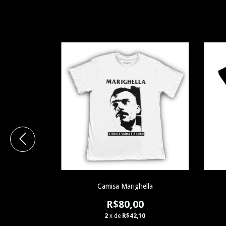
- Logo
Camisa Marighella
0
R$80,00
0
2
x de
R$42,10