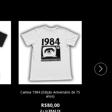
Camisa 1984 (Edição Aniversário de 75
Camisa MDC
anos)
R$80,00
2
x de
R$42,10