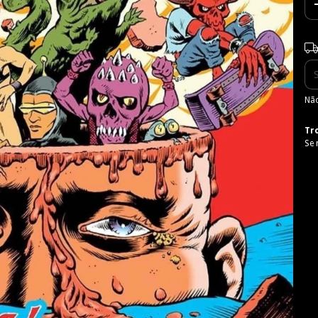
Ent
Não
Tr
Se 