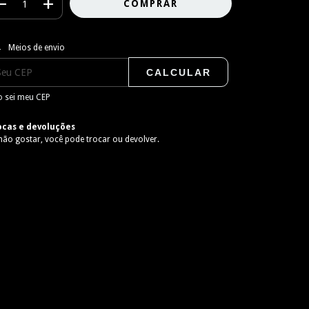
regas para o CEP:
ALTERAR CEP
Meios de envio
CALCULAR
 sei meu CEP
ocas e devoluções
não gostar, você pode trocar ou devolver.