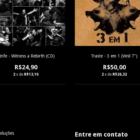
trife - Witness a Rebirth (CD)
Traste - 3 em 1 (Vinil 7")
R$24,90
R$50,00
2
x de
R$13,10
2
x de
R$26,32
oluções
Entre em contato