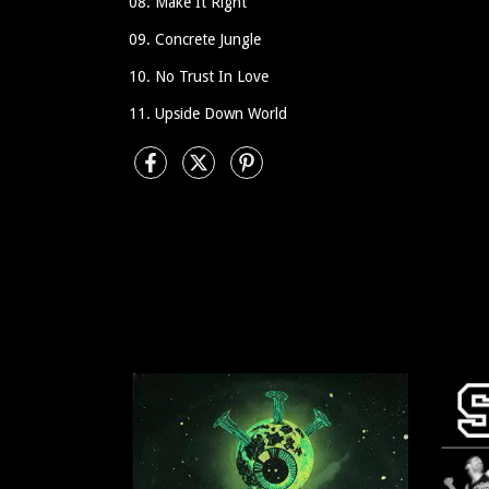
08. Make It Right
09. Concrete Jungle
10. No Trust In Love
11. Upside Down World