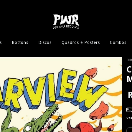
s
Bottons
Discos
Quadros e Pôsters
Combos
Iní
C
M
R
Ve