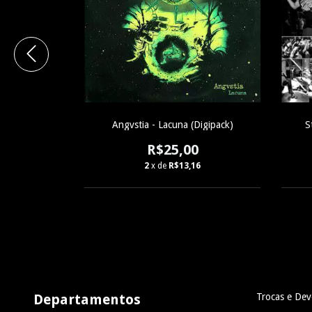
eira (CD)
Angvstia - Lacuna (Digipack)
S
0
R$25,00
0
2
x de
R$13,16
Departamentos
Trocas e Dev