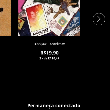
Blackjaw - Anticlimax
Se
R$19,90
2
x de
R$10,47
Permaneça conectado