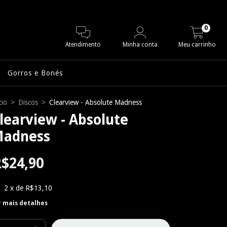
0
Atendimento
Minha conta
Meu carrinho
Gorros e Bonés
cio
>
Discos
>
Clearview - Absolute Madness
learview - Absolute
adness
$24,90
2
x de
R$13,10
r mais detalhes