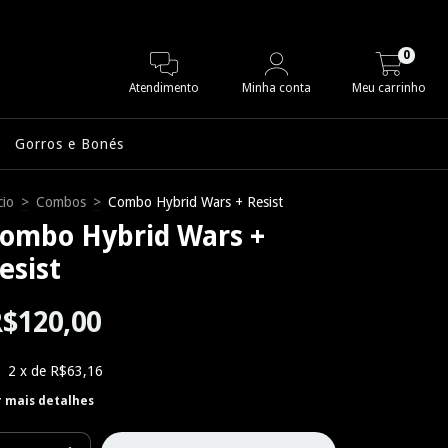
0
Atendimento
Minha conta
Meu carrinho
Gorros e Bonés
cio
>
Combos
>
Combo Hybrid Wars + Resist
ombo Hybrid Wars +
esist
$120,00
2
x de
R$63,16
r mais detalhes