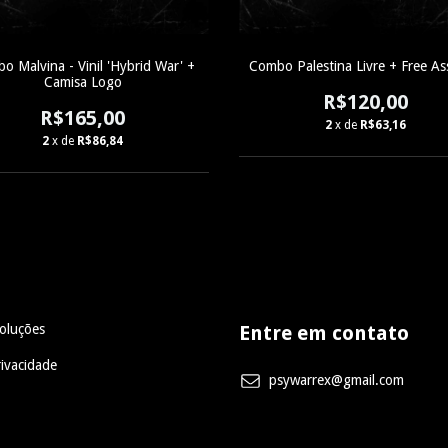
o Malvina - Vinil 'Hybrid War' +
Combo Palestina Livre + Free A
Camisa Logo
R$120,00
R$165,00
2
x de
R$63,16
2
x de
R$86,84
oluções
Entre em contato
rivacidade
psywarrex@gmail.com