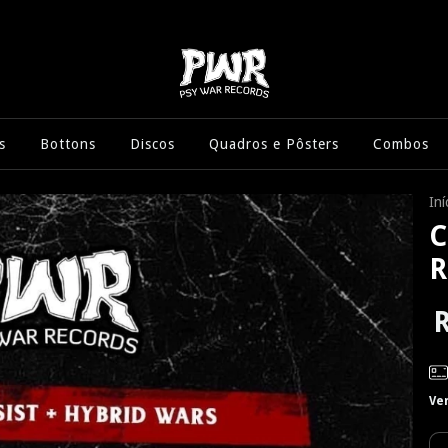
s
Bottons
Discos
Quadros e Pôsters
Combos
Iní
C
R
R
Ve