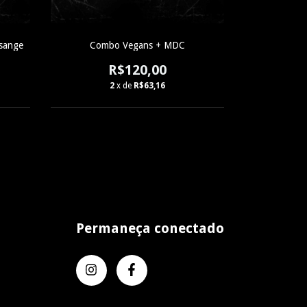
ssange
Combo Vegans + MDC
R$120,00
2
x de
R$63,16
Permaneça conectado