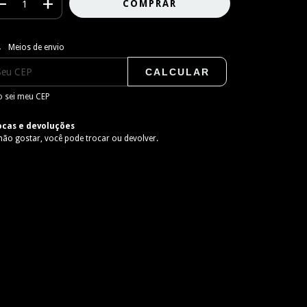
regas para o CEP:
ALTERAR CEP
Meios de envio
CALCULAR
 sei meu CEP
ocas e devoluções
não gostar, você pode trocar ou devolver.