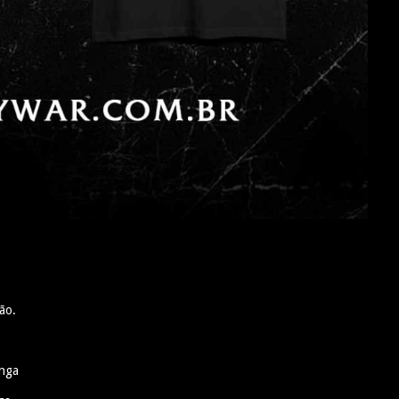
ão.
anga