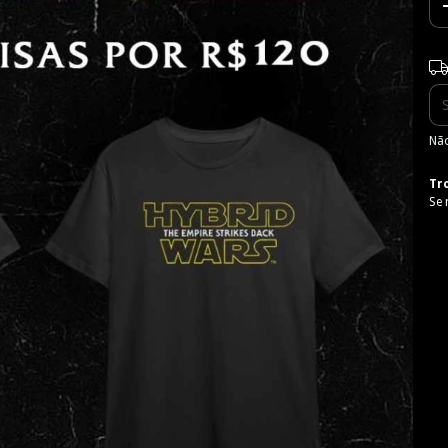
Ent
Não
Tr
Se 