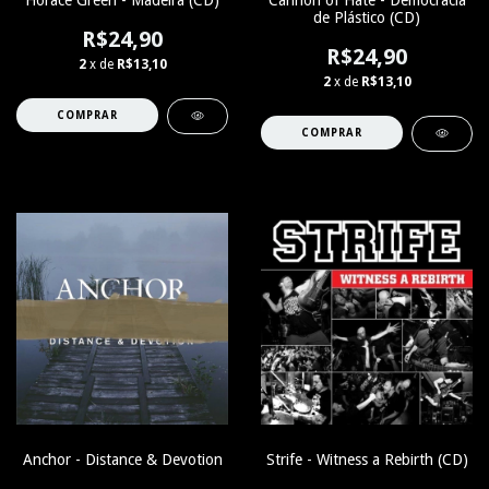
Horace Green - Madeira (CD)
Cannon of Hate - Democracia
de Plástico (CD)
R$24,90
R$24,90
2
x de
R$13,10
2
x de
R$13,10
Anchor - Distance & Devotion
Strife - Witness a Rebirth (CD)