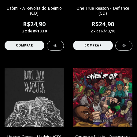
Uzômi - A Revolta do Boêmio
One True Reason - Defiance
(CD)
(CD)
R$24,90
R$24,90
2
x de
R$13,10
2
x de
R$13,10