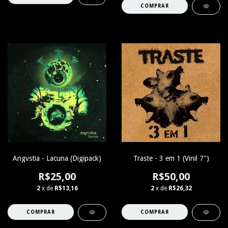
Angvstia - Lacuna (Digipack)
Traste - 3 em 1 (Vinil 7")
R$25,00
R$50,00
2
x de
R$13,16
2
x de
R$26,32