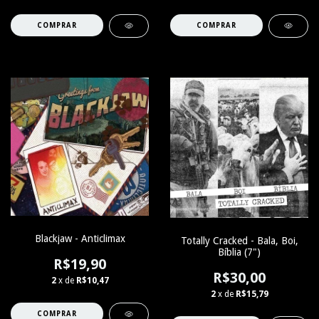
Blackjaw - Anticlimax
Totally Cracked - Bala, Boi,
Bíblia (7")
R$19,90
R$30,00
2
x de
R$10,47
2
x de
R$15,79